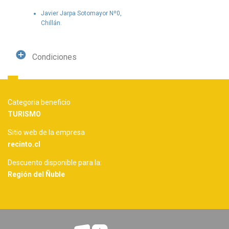
Javier Jarpa Sotomayor Nº0,
Chillán.
Condiciones
Categoria beneficio
TURISMO
Sitio web de la empresa
recinto.cl
Descuento disponible para la:
Región del Ñuble