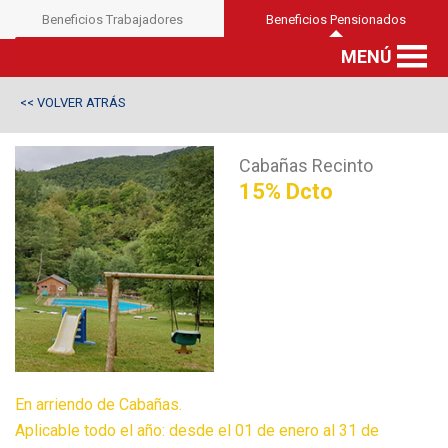
Beneficios Trabajadores
Beneficios Pensionados
MENÚ
VOLVER ATRÁS
<<
Cabañas Recinto
15% Dcto
En arriendo de Cabañas.
Aplicable todo el año: desde el 01 de enero al 31 de