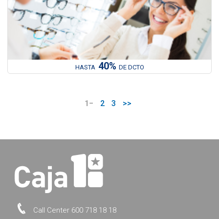
40%
HASTA
DE DCTO
1
2
3
>>
Call Center 600 718 18 18