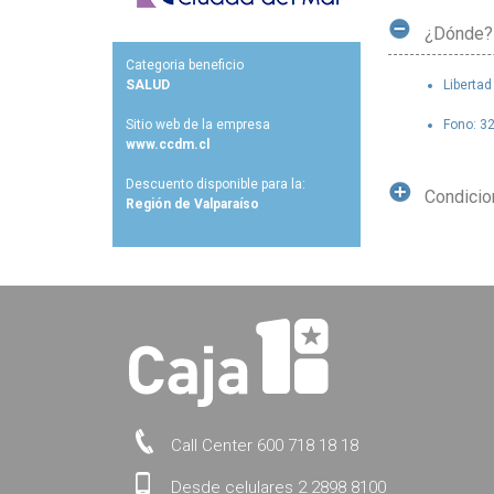
¿Dónde?
Categoria beneficio
SALUD
Libertad
Sitio web de la empresa
Fono: 3
www.ccdm.cl
Descuento disponible para la:
Condici
Región de Valparaíso
Call Center 600 718 18 18
Desde celulares 2 2898 8100