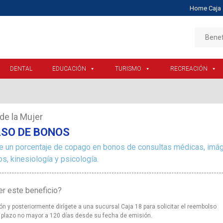
Home Caja 
Benef
DENTAL
EDUCACIÓN
TURISMO
RECREACIÓN
de la Mujer
SO DE BONOS
 un porcentaje de copago en bonos de consultas médicas, imáge
s, kinesiología y psicología.
r este beneficio?
ón y posteriormente dirígete a una sucursal Caja 18 para solicitar el reembolso
n plazo no mayor a 120 días desde su fecha de emisión.