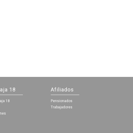
aja 18
Afiliados
aja 18
Pensionados
Trabajadores
ones