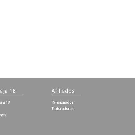
aja 18
Afiliados
aja 18
Pensionados
Trabajadores
ones