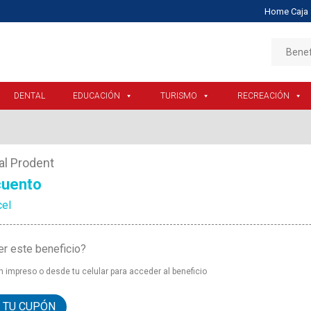
Home Caja 
Benef
DENTAL
EDUCACIÓN
TURISMO
RECREACIÓN
al Prodent
uento
cel
r este beneficio?
 impreso o desde tu celular para acceder al beneficio
 TU CUPÓN