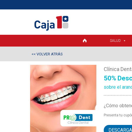
SALUD
VOLVER ATRÁS
<<
Clínica Dent
50% Desc
sobre el aran
¿Cómo obtene
Presenta tu cupón
DESCARGA