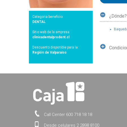
¿Dónde?
Categoria beneficio
DENTAL
Baqueda
Sitio web de la empresa
clinicadentalprodent.cl
Condici
Descuento disponible para la:
Región de Valparaíso
Call Center 600 718 18 18
Desde celulares 2 2898 8100