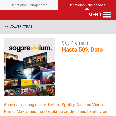
Beneficios Trabajadores
Beneficios Pensionados
MENÚ
VOLVER ATRÁS
<<
Soy Premium
Hasta 50% Dcto
Activa streaming online: Netflix, Spotify, Amazon Video
Prime, Max y más... sin tarjeta de crédito, más barato y en