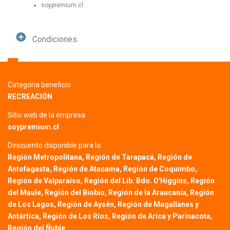
soypremium.cl
Condiciones
Categoria beneficio
RECREACIÓN
Sitio web de la empresa
soypremium.cl
Descuento disponible para la:
Región Metropolitana, Región de Tarapacá, Región de
Antofagasta, Región de Atacama, Región de Coquimbo,
Región de Valparaíso, Región del Lib. Bdo. O'Higgins, Región
del Maule, Región del Biobio, Región de la Araucanía, Región
de Los Lagos, Región de Aysén, Región de Magallanes y
Antártica, Región de Los Ríos, Región de Arica y Parinacota,
Región del Ñuble