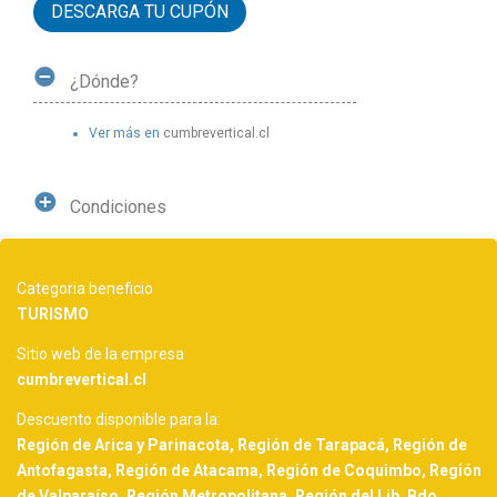
DESCARGA TU CUPÓN
¿Dónde?
Ver más en
cumbrevertical.cl
Condiciones
Categoria beneficio
TURISMO
Sitio web de la empresa
cumbrevertical.cl
Descuento disponible para la:
Región de Arica y Parinacota, Región de Tarapacá, Región de
Antofagasta, Región de Atacama, Región de Coquimbo, Región
de Valparaíso, Región Metropolitana, Región del Lib. Bdo.