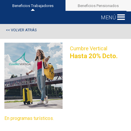
Beneficios Trabajadores
Beneficios Pensionados
MENÚ
VOLVER ATRÁS
<<
Cumbre Vertical
Hasta 20% Dcto.
En programas turísticos.