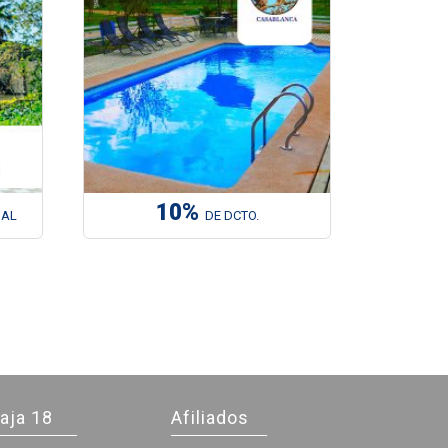
10%
IAL
DE DCTO.
aja 18
Afiliados