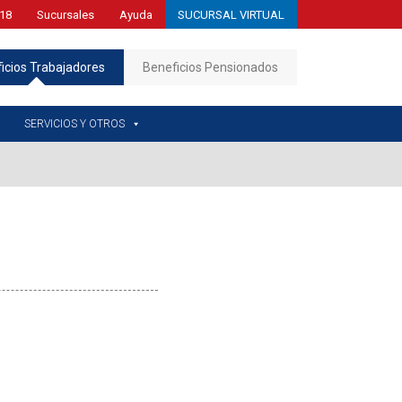
18
Sucursales
Ayuda
SUCURSAL VIRTUAL
icios Trabajadores
Beneficios Pensionados
SERVICIOS Y OTROS