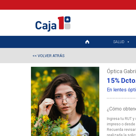
SALUD
VOLVER ATRÁS
<<
Óptica Gabri
15% Dcto
En lentes ópti
¿Cómo obtene
Ingresa tu RUT y
impreso o desde e
Recuerda revisar
realizada la solic