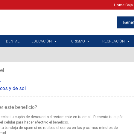
Home Caja 
Benef
DENTAL
EDUCACIÓN
TURISMO
RECREACIÓN
el
.
cos y de sol.
r este beneficio?
 recibe tu cupón de descuento directamente en tu email. Presenta tu cupón
l celular para hacer efectivo el beneficio.
 tu bandeja de spam si no recibes el correo en los próximos minutos de
itud.