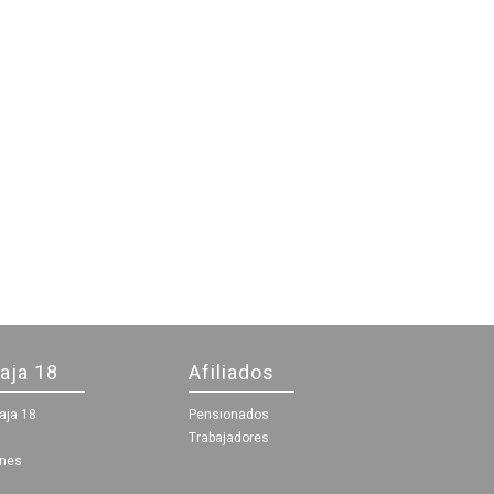
aja 18
Afiliados
aja 18
Pensionados
Trabajadores
ones