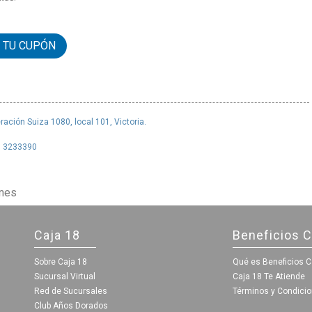
 TU CUPÓN
ración Suiza 1080, local 101,
Victoria.
5 3233390
ones
Caja 18
Beneficios C
Sobre Caja 18
Qué es Beneficios C
Sucursal Virtual
Caja 18 Te Atiende
Red de Sucursales
Términos y Condici
Club Años Dorados