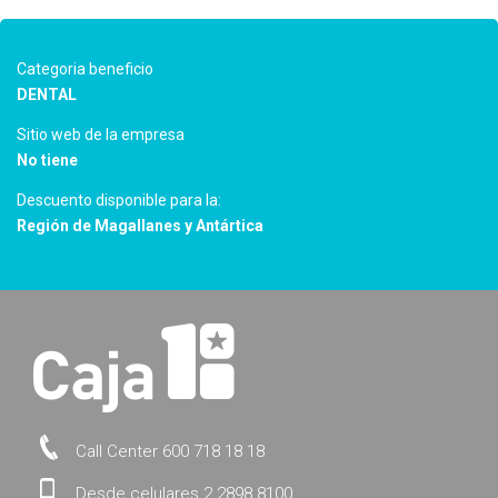
Categoria beneficio
DENTAL
Sitio web de la empresa
No tiene
Descuento disponible para la:
Región de Magallanes y Antártica
Call Center 600 718 18 18
Desde celulares 2 2898 8100