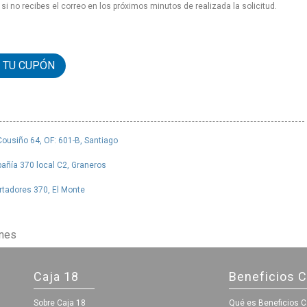
i no recibes el correo en los próximos minutos de realizada la solicitud.
 TU CUPÓN
ousiño 64, OF: 601-B, Santiago
añía 370 local C2, Graneros
rtadores 370, El Monte
ones
Caja 18
Beneficios C
Sobre Caja 18
Qué es Beneficios C