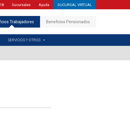
18
Sucursales
Ayuda
SUCURSAL VIRTUAL
icios Trabajadores
Beneficios Pensionados
SERVICIOS Y OTROS