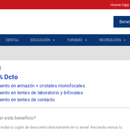
Home Caja 
Benef
DENTAL
EDUCACIÓN
TURISMO
RECREACIÓN
M
% Dcto
ento en armazón + cristales monofocales.
nto en lentes de laboratorio y bifocales.
nto en lentes de contacto.
r este beneficio?
 recibe tu cupón de descuento directamente en tu email. Recuerda revisar tu