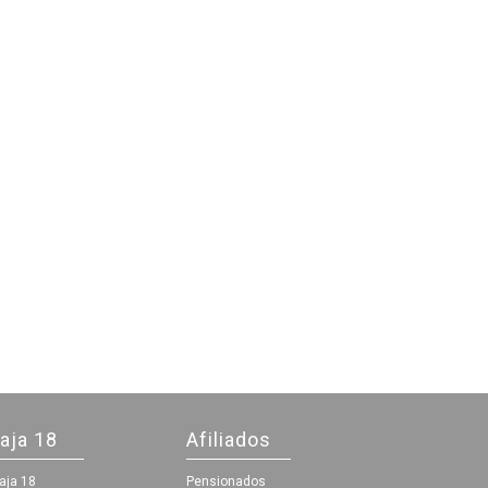
aja 18
Afiliados
aja 18
Pensionados