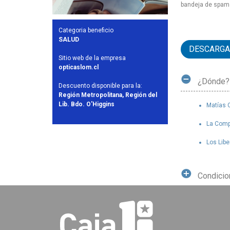
bandeja de spam s
Categoria beneficio
SALUD
DESCARGA
Sitio web de la empresa
opticaslom.cl
¿Dónde?
Descuento disponible para la:
Región Metropolitana, Región del
Lib. Bdo. O'Higgins
Matías C
La Comp
Los Libe
Condici